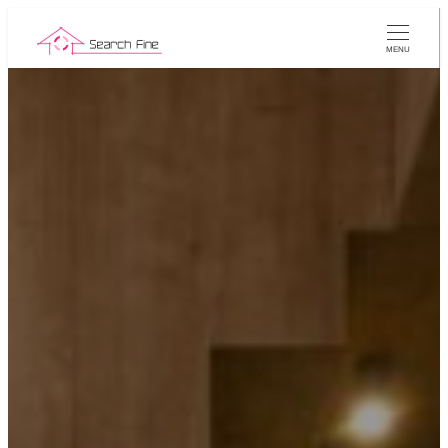
メ
イ
MENU
ン
コ
ン
テ
ン
ツ
へ
移
動