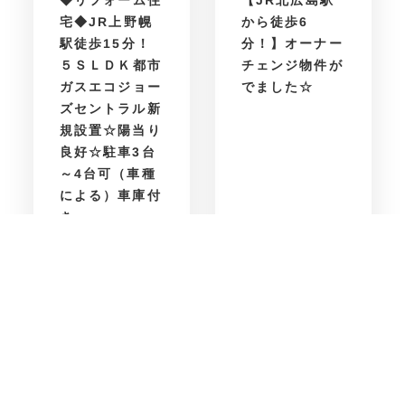
から徒歩6
宅◆JR上野幌
駅徒歩15分！
分！】オーナー
５ＳＬＤＫ都市
チェンジ物件が
ガスエコジョー
でました☆
ズセントラル新
規設置☆陽当り
良好☆駐車3台
～4台可（車種
による）車庫付
き
賃貸物件・事業用
売買物件・土地