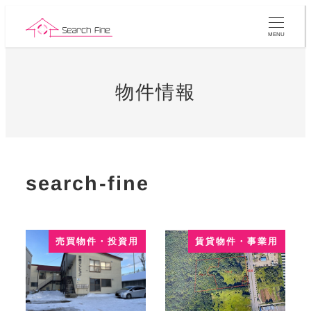
メ
イ
MENU
ン
コ
ン
物件情報
テ
ン
ツ
へ
移
search-fine
動
売買物件・投資用
賃貸物件・事業用